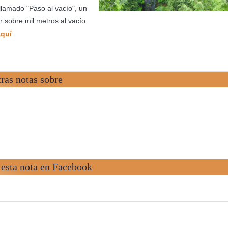
 llamado "Paso al vacío", un
 sobre mil metros al vacío.
aquí
.
ras notas sobre
esta nota en Facebook