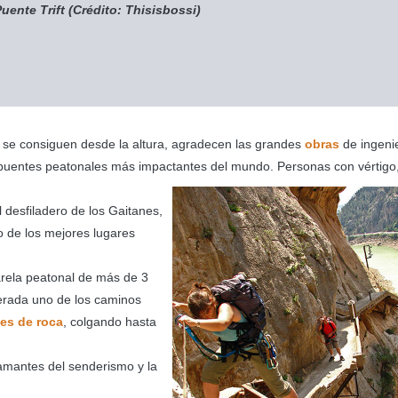
uente Trift (Crédito: Thisisbossi)
o se consiguen desde la altura, agradecen las grandes
obras
de ingeni
 puentes peatonales más impactantes del mundo. Personas con vértigo
 desfiladero de los Gaitanes,
o de los mejores lugares
arela peatonal de más de 3
derada uno de los caminos
es de roca
, colgando hasta
amantes del senderismo y la