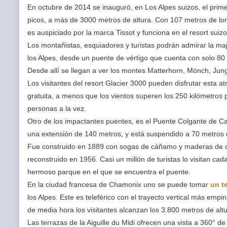
En octubre de 2014 se inauguró, en Los Alpes suizos, el prim
picos, a más de 3000 metros de altura. Con 107 metros de lon
es auspiciado por la marca Tissot y funciona en el resort suiz
Los montañistas, esquiadores y turistas podrán admirar la ma
los Alpes, desde un puente de vértigo que cuenta con solo 80
Desde allí se llegan a ver los montes Matterhorn, Mönch, Jung
Los visitantes del resort Glacier 3000 pueden disfrutar esta a
gratuita, a menos que los vientos superen los 250 kilómetros 
personas a la vez.
Otro de los impactantes puentes, es el Puente Colgante de C
una extensión de 140 metros, y está suspendido a 70 metros d
Fue construido en 1889 con sogas de cáñamo y maderas de c
reconstruido en 1956. Casi un millón de turistas lo visitan ca
hermoso parque en el que se encuentra el puente.
En la ciudad francesa de Chamonix uno se puede tomar
un t
los Alpes. Este es teleférico con el trayecto vertical más em
de media hora los visitantes alcanzan los 3.800 metros de altu
Las terrazas de la Aiguille du Midi ofrecen una vista a 360° de