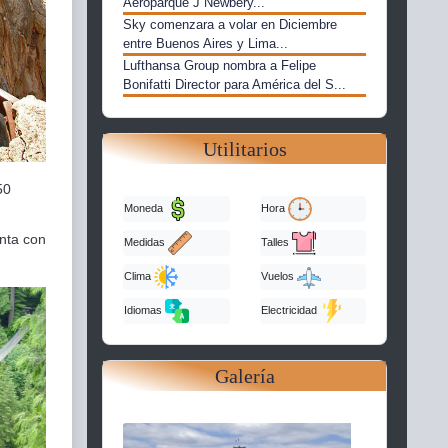
Aeroparque J Newbery...
Sky comenzara a volar en Diciembre
entre Buenos Aires y Lima...
Lufthansa Group nombra a Felipe
Bonifatti Director para América del S...
Utilitarios
50
Moneda
Hora
enta con
Medidas
Talles
Clima
Vuelos
Idiomas
Electricidad
Galería