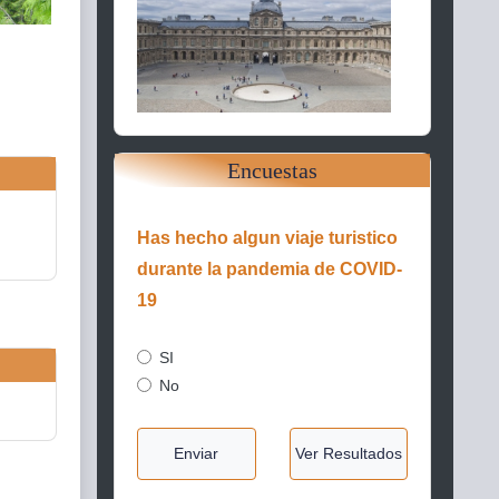
Encuestas
Has hecho algun viaje turistico
durante la pandemia de COVID-
19
SI
No
Enviar
Ver Resultados