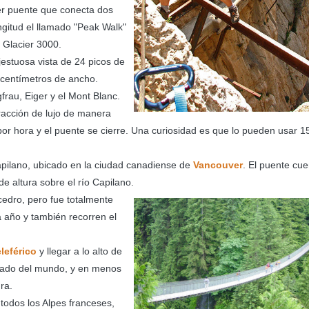
er puente que conecta dos
gitud el llamado "Peak Walk"
o Glacier 3000.
jestuosa vista de 24 picos de
 centímetros de ancho.
frau, Eiger y el Mont Blanc.
tracción de lujo de manera
por hora y el puente se cierre. Una curiosidad es que lo pueden usar 1
apilano, ubicado en la ciudad canadiense de
Vancouver
. El puente cu
e altura sobre el río Capilano.
edro, pero fue totalmente
da año y también recorren el
eleférico
y llegar a lo alto de
pinado del mundo, y en menos
ra.
 todos los Alpes franceses,