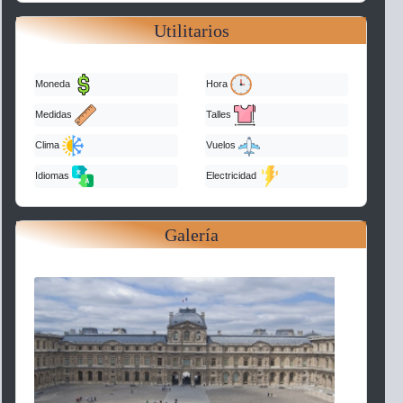
Utilitarios
Moneda
Hora
Medidas
Talles
Clima
Vuelos
Idiomas
Electricidad
Galería