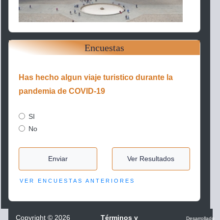
Encuestas
Has hecho algun viaje turistico durante la
pandemia de COVID-19
SI
No
Enviar
Ver Resultados
VER ENCUESTAS ANTERIORES
Copyright
©
2026
Términos y
Desarrollado