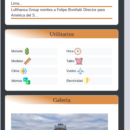
Lima...
Lufthansa Group nombra a Felipe Bonifatti Director para
América del S...
Utilitarios
Moneda
Hora
Medidas
Talles
Clima
Vuelos
Idiomas
Electricidad
Galería