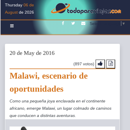
Thursday
06 de
August
de 2026
Facebook
Twitter
Contacto
Select Language
▼
20 de May de 2016
(897 votos)
Malawi, escenario de
oportunidades
Como una pequeña joya enclavada en el continente
africano, emerge Malawi, un lugar colmado de caminos
que conducen a distintas aventuras.