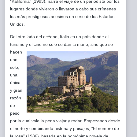
“Kalifornia” (1993), narra el viaje de un periodista por los
lugares donde vivieron o llevaron a cabo sus crímenes
los más prestigiosos asesinos en serie de los Estados
Unidos.
Del otro lado del océano, Italia es un país donde el
turismo y el cine no solo se dan la mano, sino
que se
hacen
uno
solo,
una
única
y gran
razón
de
peso
por la cual vale la pena viajar y rodar. Empezando desde
el norte y combinando historia y paisajes, “El nombre de
la rosa” (1986), basada en la homónima novela de