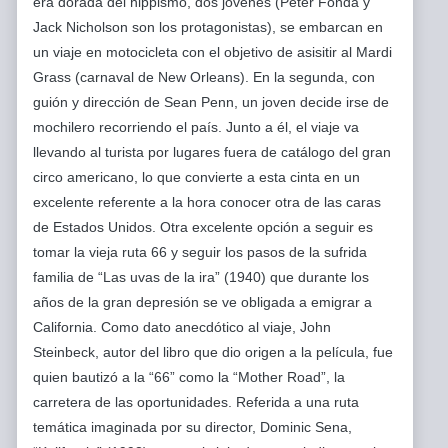
era dorada del hippismo, dos jóvenes (Peter Fonda y
Jack Nicholson son los protagonistas), se embarcan en
un viaje en motocicleta con el objetivo de asisitir al Mardi
Grass (carnaval de New Orleans). En la segunda, con
guión y dirección de Sean Penn, un joven decide irse de
mochilero recorriendo el país. Junto a él, el viaje va
llevando al turista por lugares fuera de catálogo del gran
circo americano, lo que convierte a esta cinta en un
excelente referente a la hora conocer otra de las caras
de Estados Unidos. Otra excelente opción a seguir es
tomar la vieja ruta 66 y seguir los pasos de la sufrida
familia de “Las uvas de la ira” (1940) que durante los
años de la gran depresión se ve obligada a emigrar a
California. Como dato anecdótico al viaje, John
Steinbeck, autor del libro que dio origen a la película, fue
quien bautizó a la “66” como la “Mother Road”, la
carretera de las oportunidades. Referida a una ruta
temática imaginada por su director, Dominic Sena,