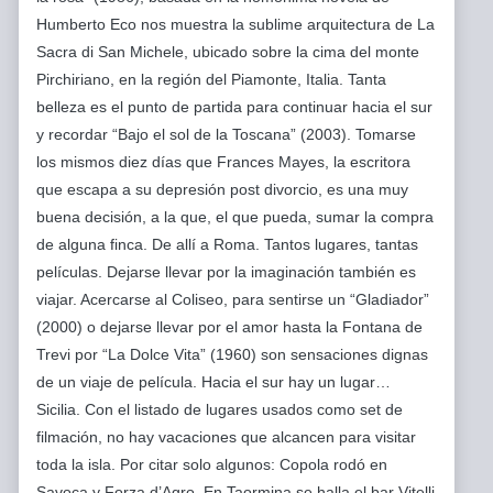
Humberto Eco nos muestra la sublime arquitectura de La
Sacra di San Michele, ubicado sobre la cima del monte
Pirchiriano, en la región del Piamonte, Italia. Tanta
belleza es el punto de partida para continuar hacia el sur
y recordar “Bajo el sol de la Toscana” (2003). Tomarse
los mismos diez días que Frances Mayes, la escritora
que escapa a su depresión post divorcio, es una muy
buena decisión, a la que, el que pueda, sumar la compra
de alguna finca. De allí a Roma. Tantos lugares, tantas
películas. Dejarse llevar por la imaginación también es
viajar. Acercarse al Coliseo, para sentirse un “Gladiador”
(2000) o dejarse llevar por el amor hasta la Fontana de
Trevi por “La Dolce Vita” (1960) son sensaciones dignas
de un viaje de película. Hacia el sur hay un lugar…
Sicilia. Con el listado de lugares usados como set de
filmación, no hay vacaciones que alcancen para visitar
toda la isla. Por citar solo algunos: Copola rodó en
Savoca y Forza d’Agro. En Taormina se halla el bar Vitelli