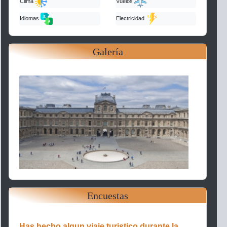
Clima
Vuelos
Idiomas
Electricidad
Galería
Encuestas
Has hecho algun viaje turistico durante la