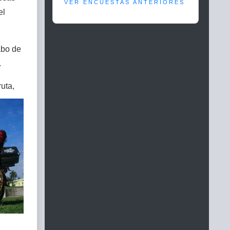
VER ENCUESTAS ANTERIORES
el
abo de
.
uta,