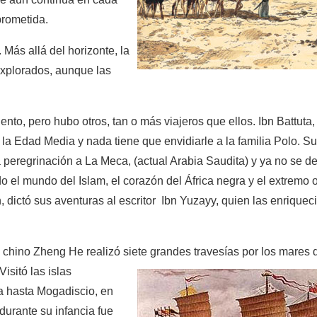
prometida.
Más allá del horizonte, la
 explorados, aunque las
nto, pero hubo otros, tan o más viajeros que ellos. Ibn Battuta,
a Edad Media y nada tiene que envidiarle a la familia Polo. Su
 peregrinación a La Meca, (actual Arabia Saudita) y ya no se de
do el mundo del Islam, el corazón del África negra y el extremo o
, dictó sus aventuras al escritor Ibn Yuzayy, quien las enriquec
e chino Zheng He realizó siete grandes
travesías por los mares d
Visitó las islas
na hasta Mogadiscio, en
 durante su infancia fue