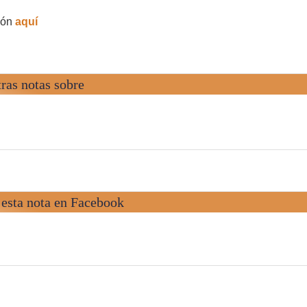
ión
aquí
ras notas sobre
esta nota en Facebook