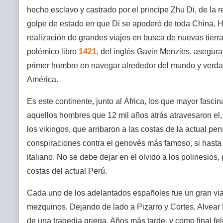
hecho esclavo y castrado por el principe Zhu Di, de la 
golpe de estado en que Di se apoderó de toda China, H
realización de grandes viajes en busca de nuevas tierra
polémico libro
1421
, del inglés Gavin Menzies, asegura
primer hombre en navegar alrededor del mundo y verda
América.
Es este continente, junto al África, los que mayor fasci
aquellos hombres que 12 mil años atrás atravesaron el,
los vikingos, que arribaron a las costas de la actual p
conspiraciones contra el genovés más famoso, si hasta
italiano. No se debe dejar en el olvido a los polinesio
costas del actual Perú.
Cada uno de los adelantados españoles fue un gran viaj
mezquinos. Dejando de lado a Pizarro y Cortes, Alvear
de una tragedia griega. Años más tarde, y como final fe