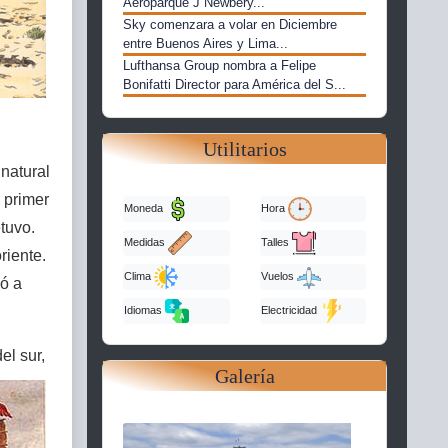
Aeroparque J Newbery...
Sky comenzara a volar en Diciembre
entre Buenos Aires y Lima...
Lufthansa Group nombra a Felipe
Bonifatti Director para América del S...
Utilitarios
 natural
 primer
Moneda
Hora
tuvo.
Medidas
Talles
riente.
Clima
Vuelos
ió a
Idiomas
Electricidad
el sur,
Galería