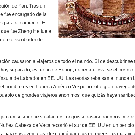
región de Yan. Tras un
e fue encargado de la
s para el comercio. El
 que fue Zheng He fue el
dero descubridor de
nación causaron a viajeros de todo el mundo. Si de descubrir se t
 hoy separado, estrecho de Bering, deberían llevarse el premio
enínsula de Labrador en EE. UU. Las teorías rebalsan e inundan 
 el nombre es en honor a Américo Vespucio, otro gran navegant
s, pueblo de grandes viajeros anónimos, que quizás hayan arriba
ero en si, aunque su afán de conquista pasara por otros inter
 Nuñez Cabeza de Vaca recorrió el sur de EE. UU en un periplo
liz para sus aventuras, descubrió para los europeos las maravil