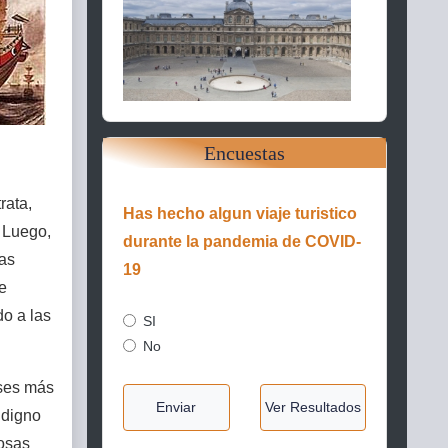
Encuestas
rata,
Has hecho algun viaje turistico
. Luego,
durante la pandemia de COVID-
las
19
e
do a las
SI
No
eses más
Enviar
Ver Resultados
 digno
losas