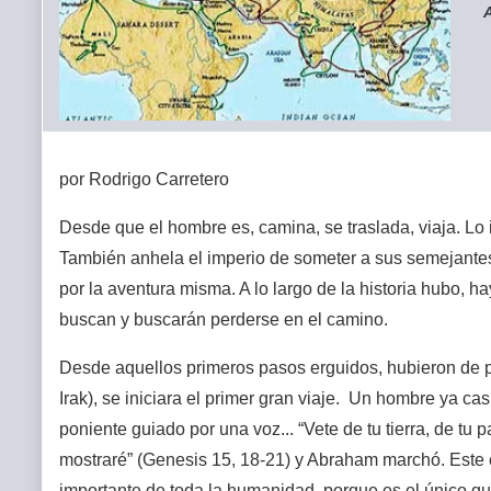
A
por Rodrigo Carretero
Desde que el hombre es, camina, se traslada, viaja. Lo
También anhela el imperio de someter a sus semejantes, 
por la aventura misma. A lo largo de la historia hubo, h
buscan y buscarán perderse en el camino.
Desde aquellos primeros pasos erguidos, hubieron de 
Irak), se iniciara el primer gran viaje. Un hombre ya cas
poniente guiado por una voz... “Vete de tu tierra, de tu pat
mostraré” (Genesis 15, 18-21) y Abraham marchó. Este 
importante de toda la humanidad, porque es el único q