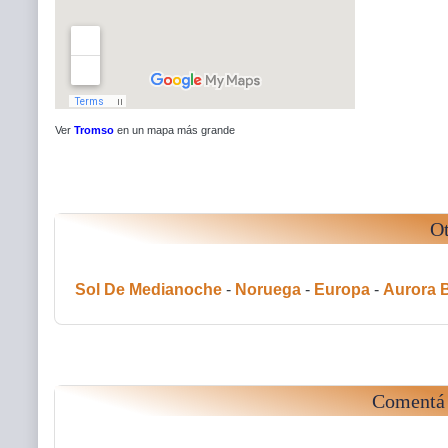
Ver
Tromso
en un mapa más grande
Ot
Sol De Medianoche
-
Noruega
-
Europa
-
Aurora 
Comentá 