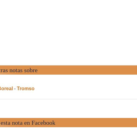
ras notas sobre
Boreal
-
Tromso
esta nota en Facebook