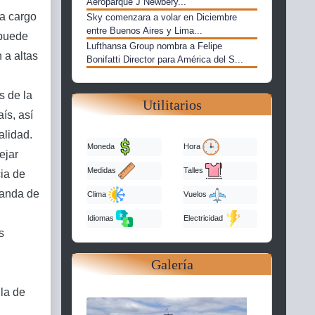
Aeroparque J Newbery...
a cargo
Sky comenzara a volar en Diciembre
entre Buenos Aires y Lima...
 puede
Lufthansa Group nombra a Felipe
 a altas
Bonifatti Director para América del S...
s de la
Utilitarios
ís, así
alidad.
Moneda
Hora
ejar
Medidas
Talles
ia de
manda de
Clima
Vuelos
Idiomas
Electricidad
s
Galería
lla de