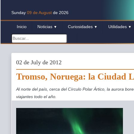
Sunday
09 de August
de 2026
Inicio
Noticias
Curiosidades
Utilidades
▼
▼
▼
02 de July de 2012
Tromso, Noruega: la Ciudad 
Al norte del país, cerca del Círculo Polar Ártico, la aurora bor
viajantes todo el año.