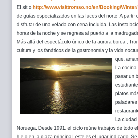
El sitio
http://www.visittromso.no/en/Booking/Winter
de guías especializados en las luces del norte. A part
disfrutar de una velada con cena incluida. Las instalac
horas de la noche y se regresa al puerto a la madrugada
Más allá del espectáculo único de la aurora boreal, Tr
cultura y los fanáticos de la gastronomía y la vida noctu
que, amant
La cocina 
pasar un b
estudiante
platos más
paladares 
restaurant
La ciudad 
Noruega. Desde 1991, el ciclo reúne trabajos de todo e
hielo en la plaza principal, este es el lugar indicado.