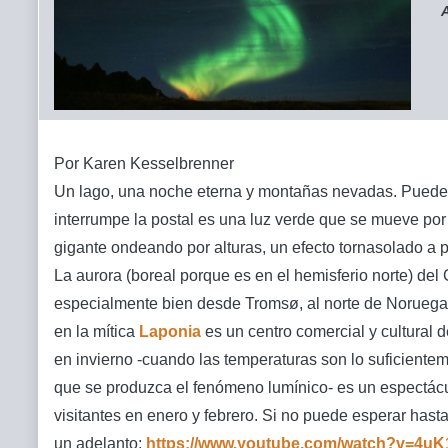
A
Por Karen Kesselbrenner
Un lago, una noche eterna y montañas nevadas. Puede 
interrumpe la postal es una luz verde que se mueve por
gigante ondeando por alturas, un efecto tornasolado a 
La aurora (boreal porque es en el hemisferio norte) del 
especialmente bien desde Tromsø, al norte de Noruega.
en la mítica
Laponia
es un centro comercial y cultural de
en invierno -cuando las temperaturas son lo suficient
que se produzca el fenómeno lumínico- es un espectácu
visitantes en enero y febrero. Si no puede esperar hasta
un adelanto:
https://www.youtube.com/watch?v=4u