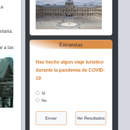
La
olaria.
Encuestas
r a las
Has hecho algun viaje turistico
durante la pandemia de COVID-
19
SI
No
Enviar
Ver Resultados