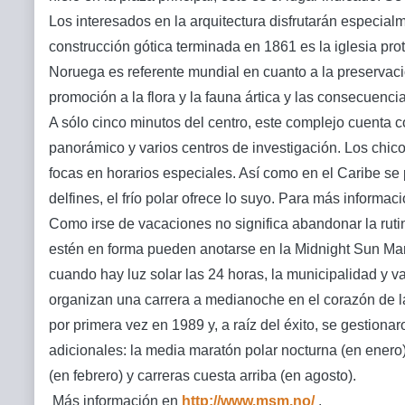
Los interesados en la arquitectura disfrutarán especial
construcción gótica terminada en 1861 es la iglesia pro
Noruega es referente mundial en cuanto a la preservació
promoción a la flora y la fauna ártica y las consecuenci
A sólo cinco minutos del centro, este complejo cuenta c
panorámico y varios centros de investigación. Los chico
focas en horarios especiales. Así como en el Caribe se
delfines, el frío polar ofrece lo suyo.
Para más informació
Como irse de vacaciones no significa abandonar la rutin
estén en forma pueden anotarse en la Midnight Sun Mar
cuando hay luz solar las 24 horas, la municipalidad y v
organizan una carrera a medianoche en el corazón de la
por primera vez en 1989 y, a raíz del éxito, se gestiona
adicionales: la media maratón polar nocturna (en enero
(en febrero) y carreras cuesta arriba (en agosto).
Más información en
http://www.msm.no/
.