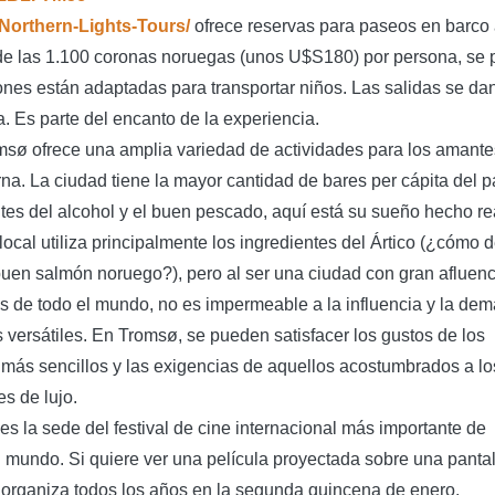
/Northern-Lights-Tours/
ofrece reservas para paseos en barco 
ir de las 1.100 coronas noruegas (unos U$S180) por persona, se
iones están adaptadas para transportar niños. Las salidas se dan
. Es parte del encanto de la experiencia.
omsø ofrece una amplia variedad de actividades para los amante
rna. La ciudad tiene la mayor cantidad de bares per cápita del pa
es del alcohol y el buen pescado, aquí está su sueño hecho re
local utiliza principalmente los ingredientes del Ártico (¿cómo d
uen salmón noruego?), pero al ser una ciudad con gran afluenc
s de todo el mundo, no es impermeable a la influencia y la de
 versátiles. En Tromsø, se pueden satisfacer los gustos de los
más sencillos y las exigencias de aquellos acostumbrados a lo
es de lujo.
es la sede del festival de cine internacional más importante de
l mundo. Si quiere ver una película proyectada sobre una panta
 Se organiza todos los años en la segunda quincena de enero.