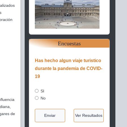
ializados
s
oración
Encuestas
Has hecho algun viaje turistico
durante la pandemia de COVID-
19
SI
No
nfluencia
idiana,
ugares de
Enviar
Ver Resultados