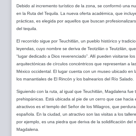
Debido al incremento turístico de la zona, se conformó una n
en la Ruta del Tequila. La nueva oferta académica, que inclu
prácticas, es elegida por aquellos que buscan profesionalizar
del tequila.
E
l recorrido sigue por Teuchitlán, un pueblo histórico y tradici
leyendas, cuyo nombre se deriva de Teotzilán o Teutzilán, que s
“lugar dedicado a Dios reverenciado”. Allí pueden visitarse l
arquitectónicas de círculos concéntricos que representan a l
México occidental. El lugar cuenta con un museo ubicado en la
los manantiales de El Rincón y los balnearios del Río Salado.
Siguiendo con la ruta, al igual que Teuchitlán, Magdalena fue 
prehispánicas. Está ubicada al pie de un cerro que cae hacia
atractivos es el templo del Señor de los Milagros, que perdura 
española. En la ciudad, un atractivo son las visitas a los talle
por ejemplo, es una piedra que deriva de la solidificación de
Magdalena.