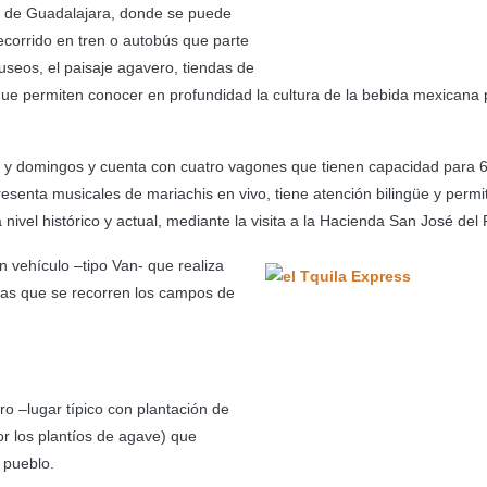
ad de Guadalajara, donde se puede
recorrido en tren o autobús que parte
useos, el paisaje agavero, tiendas de
 que permiten conocer en profundidad la cultura de la bebida mexicana 
s y domingos y cuenta con cuatro vagones que tienen capacidad para 
esenta musicales de mariachis en vivo, tiene atención bilingüe y permi
nivel histórico y actual, mediante la visita a la Hacienda San José del 
 vehículo –tipo Van- que realiza
las que se recorren los campos de
ero –lugar típico con plantación de
or los plantíos de agave) que
 pueblo.