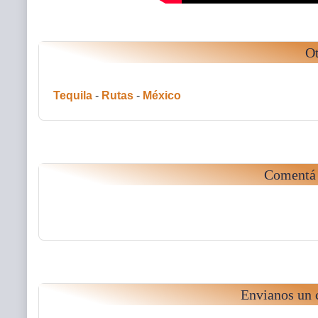
Ot
Tequila
-
Rutas
-
México
Comentá 
Envianos un 