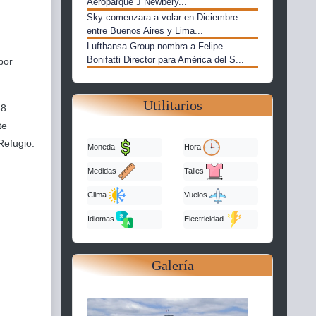
Aeroparque J Newbery...
Sky comenzara a volar en Diciembre
entre Buenos Aires y Lima...
Lufthansa Group nombra a Felipe
Bonifatti Director para América del S...
por
Utilitarios
68
te
Refugio.
Moneda
Hora
Medidas
Talles
Clima
Vuelos
Idiomas
Electricidad
Galería