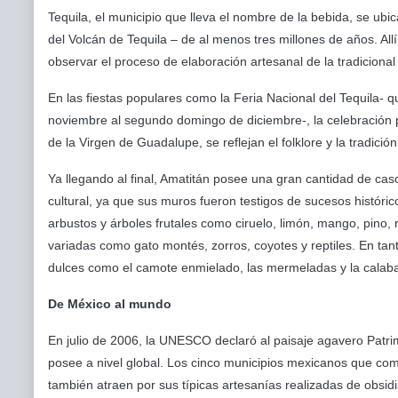
Tequila, el municipio que lleva el nombre de la bebida, se ubic
del Volcán de Tequila – de al menos tres millones de años. Allí
observar el proceso de elaboración artesanal de la tradicional
En las fiestas populares como la Feria Nacional del Tequila- 
noviembre al segundo domingo de diciembre-, la celebración
de la Virgen de Guadalupe, se reflejan el folklore y la tradici
Ya llegando al final, Amatitán posee una gran cantidad de ca
cultural, ya que sus muros fueron testigos de sucesos histór
arbustos y árboles frutales como ciruelo, limón, mango, pino, 
variadas como gato montés, zorros, coyotes y reptiles. En tan
dulces como el camote enmielado, las mermeladas y la calaba
De México al mundo
En julio de 2006, la UNESCO declaró al paisaje agavero Patrim
posee a nivel global. Los cinco municipios mexicanos que comp
también atraen por sus típicas artesanías realizadas de obsid