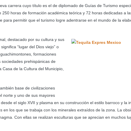
ueva carrera cuyo título es el de diplomado de Guías de Turismo espec
ye 250 horas de formación académica teórica y 72 horas dedicadas a la
se para permitir que el turismo logre adentrarse en el mundo de la elab
onal, destacado por su cultura y sus
ignifica “lugar del Dios viejo” o
os guachimontones, formaciones
as sociedades prehispánicas de
 Casa de la Cultura del Municipio,
también base de civilizaciones
 el norte y uno de sus mayores
desde el siglo XVII y plasma en su construcción el estilo barroco y la i
res en los que se trabaja con los minerales extraídos de la zona. La obs
l magma. Con ellas se realizan esculturas que se aprecian en muchos l