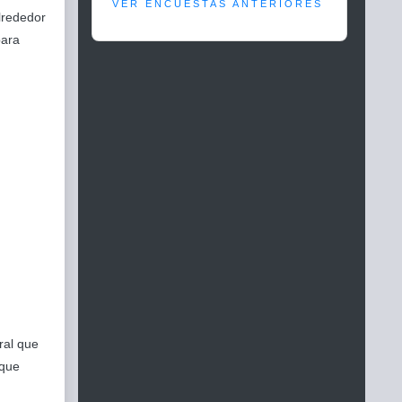
VER ENCUESTAS ANTERIORES
alrededor
para
ral que
 que