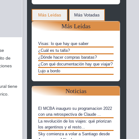
Más Leídas
Más Votadas
Más Leídas
Visas: lo que hay que saber
 se
¿Cuál es tu talla?
¿Dónde hacer compras baratas?
ito de
¿Con qué documentación hay que viajar?
ciones
Lujo a bordo
ral tiene
Noticias
rico.
El MCBA inauguro su programacion 2022
con una retrospectiva de Claude ...
La revolución de los viajes: qué priorizan
los argentinos y el resto...
Sky comienza a volar a Santiago desde