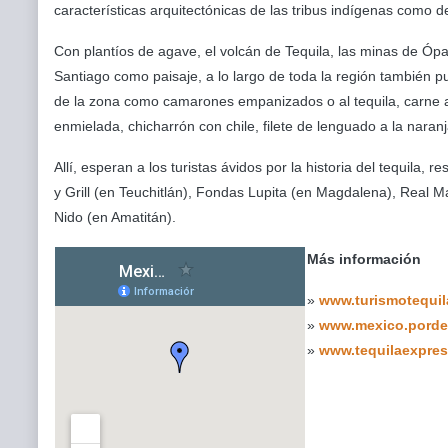
características arquitectónicas de las tribus indígenas como d
Con plantíos de agave, el volcán de Tequila, las minas de Ópal
Santiago como paisaje, a lo largo de toda la región también pu
de la zona como camarones empanizados o al tequila, carne a
enmielada, chicharrón con chile, filete de lenguado a la naranja
Allí, esperan a los turistas ávidos por la historia del tequila
y Grill (en Teuchitlán), Fondas Lupita (en Magdalena), Real Ma
Nido (en Amatitán).
Más información
»
www.turismotequi
»
www.mexico.porde
»
www.tequilaexpre