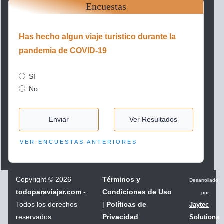
Encuestas
Has hecho algun viaje turistico durante la
pandemia de COVID-19
SI
No
Enviar
Ver Resultados
VER ENCUESTAS ANTERIORES
Copyright
©
2026
Términos y
Desarrollado
todoparaviajar.com
-
Condiciones de Uso
por
Todos los derechos
|
Políticas de
Jaytec
reservados
Privacidad
Solutions