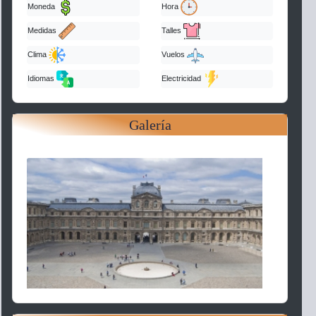
Moneda
Hora
Medidas
Talles
Clima
Vuelos
Idiomas
Electricidad
Galería