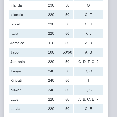
Irlanda
230
50
G
Islandia
220
50
C, F
Israel
230
50
C, H
Italia
220
50
F, L
Jamaica
110
50
A, B
Japón
100
50/60
A, B
Jordania
220
50
C, D, F, G, J
Kenya
240
50
D, G
Kiribati
240
50
I
Kuwait
240
50
C, G
Laos
220
50
A, B, C, E, F
Latvia
220
50
C, E