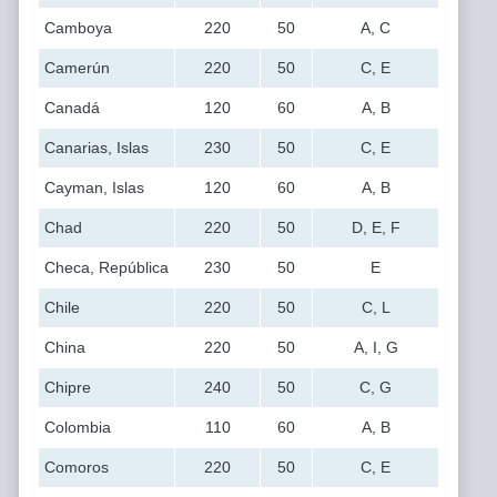
Camboya
220
50
A, C
Camerún
220
50
C, E
Canadá
120
60
A, B
Canarias, Islas
230
50
C, E
Cayman, Islas
120
60
A, B
Chad
220
50
D, E, F
Checa, República
230
50
E
Chile
220
50
C, L
China
220
50
A, I, G
Chipre
240
50
C, G
Colombia
110
60
A, B
Comoros
220
50
C, E