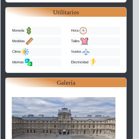
Utilitarios
Moneda
Hora
Medidas
Talles
Clima
Vuelos
Idiomas
Electricidad
Galería