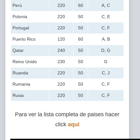
Perú
220
60
A, C
Polonia
220
50
C, E
Portugal
220
50
C, F
Puerto Rico
120
60
A, B
Qatar
240
50
D, G
Reino Unido
230
50
G
Ruanda
220
50
C, J
Rumania
220
50
C, F
Rusia
220
50
C, F
Para ver la lista completa de paises hacer
click
aqui