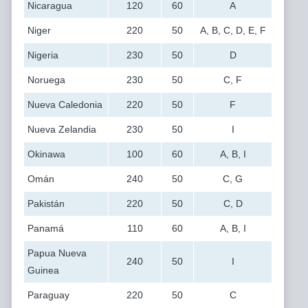
Nicaragua
120
60
A
Niger
220
50
A, B, C, D, E, F
Nigeria
230
50
D
Noruega
230
50
C, F
Nueva Caledonia
220
50
F
Nueva Zelandia
230
50
I
Okinawa
100
60
A, B, I
Omán
240
50
C, G
Pakistán
220
50
C, D
Panamá
110
60
A, B, I
Papua Nueva
240
50
I
Guinea
Paraguay
220
50
C