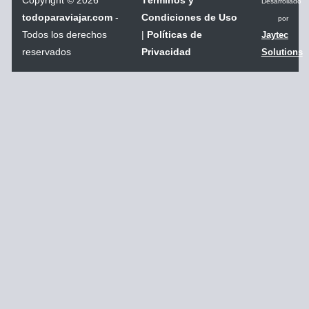
Copyright
©
2026
Términos y
Desarrollado
todoparaviajar.com
-
Condiciones de Uso
por
Todos los derechos
|
Políticas de
Jaytec
reservados
Privacidad
Solutions