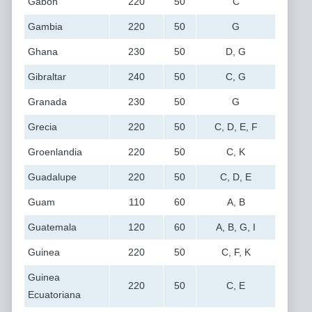
Gabón
220
50
C
Gambia
220
50
G
Ghana
230
50
D, G
Gibraltar
240
50
C, G
Granada
230
50
G
Grecia
220
50
C, D, E, F
Groenlandia
220
50
C, K
Guadalupe
220
50
C, D, E
Guam
110
60
A, B
Guatemala
120
60
A, B, G, I
Guinea
220
50
C, F, K
Guinea
220
50
C, E
Ecuatoriana