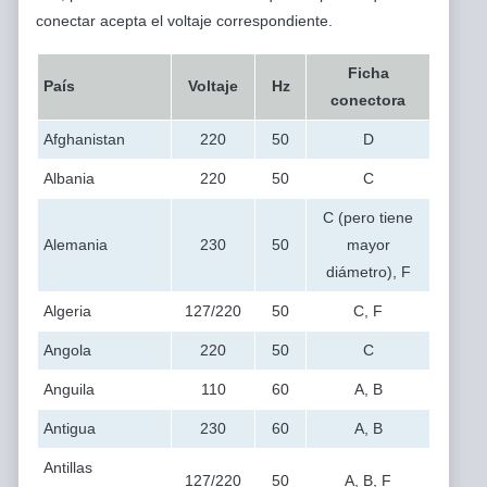
conectar acepta el voltaje correspondiente.
Ficha
País
Voltaje
Hz
conectora
Afghanistan
220
50
D
Albania
220
50
C
C (pero tiene
Alemania
230
50
mayor
diámetro), F
Algeria
127/220
50
C, F
Angola
220
50
C
Anguila
110
60
A, B
Antigua
230
60
A, B
Antillas
127/220
50
A, B, F