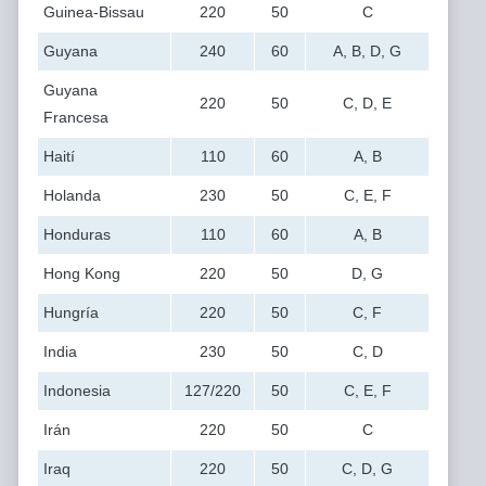
Guinea-Bissau
220
50
C
Guyana
240
60
A, B, D, G
Guyana
220
50
C, D, E
Francesa
Haití
110
60
A, B
Holanda
230
50
C, E, F
Honduras
110
60
A, B
Hong Kong
220
50
D, G
Hungría
220
50
C, F
India
230
50
C, D
Indonesia
127/220
50
C, E, F
Irán
220
50
C
Iraq
220
50
C, D, G