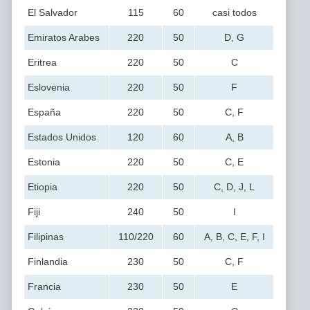
El Salvador
115
60
casi todos
Emiratos Arabes
220
50
D, G
Eritrea
220
50
C
Eslovenia
220
50
F
España
220
50
C, F
Estados Unidos
120
60
A, B
Estonia
220
50
C, E
Etiopia
220
50
C, D, J, L
Fiji
240
50
I
Filipinas
110/220
60
A, B, C, E, F, I
Finlandia
230
50
C, F
Francia
230
50
E