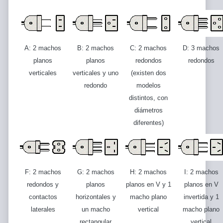
A: 2 machos
B: 2 machos
C: 2 machos
D: 3 machos
planos
planos
redondos
redondos
verticales
verticales y uno
(existen dos
redondo
modelos
distintos, con
diámetros
diferentes)
F: 2 machos
G: 2 machos
H: 2 machos
I: 2 machos
redondos y
planos
planos en V y 1
planos en V
contactos
horizontales y
macho plano
invertida y 1
laterales
un macho
vertical
macho plano
rectangular
vertical