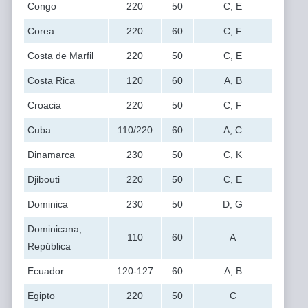
Congo
220
50
C, E
Corea
220
60
C, F
Costa de Marfil
220
50
C, E
Costa Rica
120
60
A, B
Croacia
220
50
C, F
Cuba
110/220
60
A, C
Dinamarca
230
50
C, K
Djibouti
220
50
C, E
Dominica
230
50
D, G
Dominicana,
110
60
A
República
Ecuador
120-127
60
A, B
Egipto
220
50
C