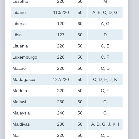
Lesotho
220
50
M
Libano
110/220
50
A, B, C, D, G
Liberia
120
60
A, G
Libia
127
50
D
Lituania
220
50
C, E
Luxemburgo
220
50
C, F
Macao
220
50
C, D
Madagascar
127/220
50
C, D, E, J, K
Madeira
220
50
C, F
Malawi
230
50
G
Malaysia
240
50
G
Maldivas
230
50
A, D, G, J, K, I
Mali
220
50
C, E