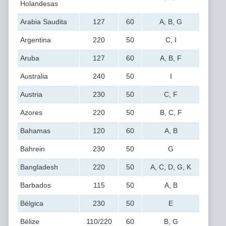
Holandesas
Arabia Saudita
127
60
A, B, G
Argentina
220
50
C, I
Aruba
127
60
A, B, F
Australia
240
50
I
Austria
230
50
C, F
Azores
220
50
B, C, F
Bahamas
120
60
A, B
Bahrein
230
50
G
Bangladesh
220
50
A, C, D, G, K
Barbados
115
50
A, B
Bélgica
230
50
E
Bélize
110/220
60
B, G