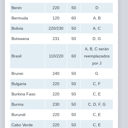
Benin
220
50
D
Bermuda
120
60
A, B
Bolivia
220/230
50
A, C
Botswana
231
50
D, G
A, B, C serán
Brasil
110/220
60
reemplazados
por J
Brunei
240
50
G
Bulgaria
220
50
C, F
Burkina Faso
220
50
C, E
Burma
230
50
C, D, F, G
Burundi
220
50
C, E
Cabo Verde
220
50
C, E