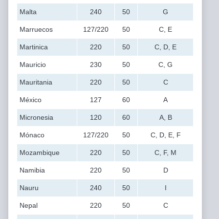
Malta
240
50
G
Marruecos
127/220
50
C, E
Martinica
220
50
C, D, E
Mauricio
230
50
C, G
Mauritania
220
50
C
México
127
60
A
Micronesia
120
60
A, B
Mónaco
127/220
50
C, D, E, F
Mozambique
220
50
C, F, M
Namibia
220
50
D
Nauru
240
50
I
Nepal
220
50
C