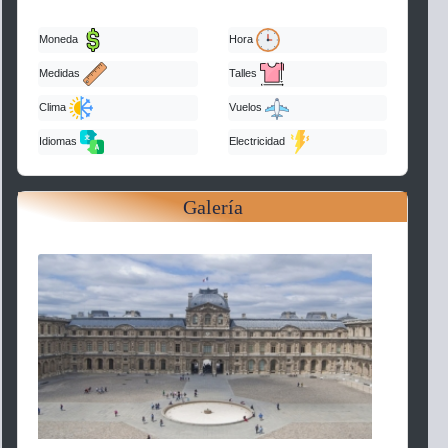
Moneda
Hora
Medidas
Talles
Clima
Vuelos
Idiomas
Electricidad
Galería