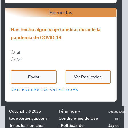
Encuestas
Has hecho algun viaje turistico durante la
pandemia de COVID-19
SI
No
Enviar
Ver Resultados
VER ENCUESTAS ANTERIORES
Copyright
©
2026
Términos y
Desarrollado
todoparaviajar.com
-
Condiciones de Uso
por
Todos los derechos
|
Políticas de
Jaytec