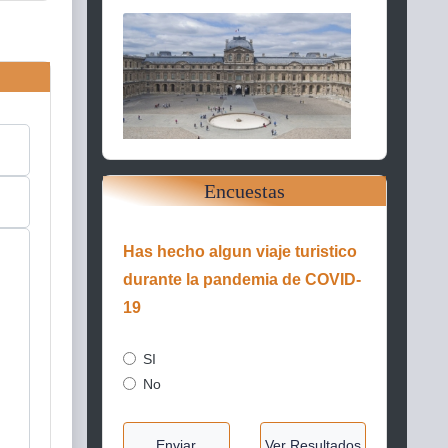
Encuestas
Has hecho algun viaje turistico
durante la pandemia de COVID-
19
SI
No
Enviar
Ver Resultados