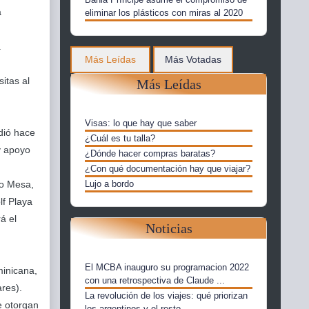
a
eliminar los plásticos con miras al 2020
a
Más Leídas
Más Votadas
itas al
Más Leídas
Visas: lo que hay que saber
dió hace
¿Cuál es tu talla?
 y apoyo
¿Dónde hacer compras baratas?
¿Con qué documentación hay que viajar?
vo Mesa,
Lujo a bordo
lf Playa
á el
Noticias
El MCBA inauguro su programacion 2022
minicana,
con una retrospectiva de Claude ...
res).
La revolución de los viajes: qué priorizan
e otorgan
los argentinos y el resto...