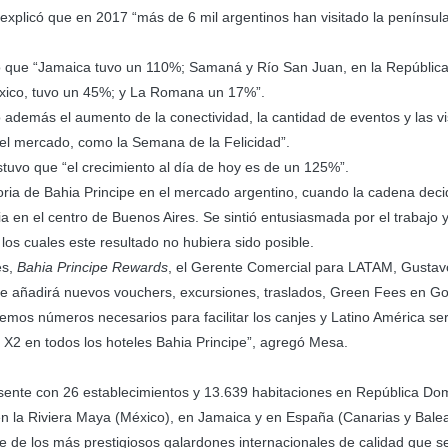
 explicó que en 2017 “más de 6 mil argentinos han visitado la penínsul
so que “Jamaica tuvo un 110%; Samaná y Río San Juan, en la Repúblic
xico, tuvo un 45%; y La Romana un 17%”.
do además el aumento de la conectividad, la cantidad de eventos y las vis
 el mercado, como la Semana de la Felicidad”.
stuvo que “el crecimiento al día de hoy es de un 125%”.
oria de Bahia Principe en el mercado argentino, cuando la cadena deci
pia en el centro de Buenos Aires. Se sintió entusiasmada por el trabajo
los cuales este resultado no hubiera sido posible.
es,
Bahia Principe Rewards
, el Gerente Comercial para LATAM, Gusta
ue añadirá nuevos vouchers, excursiones, traslados, Green Fees en Go
emos números necesarios para facilitar los canjes y Latino América ser
X2 en todos los hoteles Bahia Principe”, agregó Mesa.
esente con 26 establecimientos y 13.639 habitaciones en República Do
en la Riviera Maya (México), en Jamaica y en España (Canarias y Balea
te de los más prestigiosos galardones internacionales de calidad que s