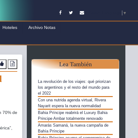
Facebook
Twitter
Contacto
Select Language
▼
Hoteles
Archivo Notas
Lea También
l
La revolución de los viajes: qué priorizan
los argentinos y el resto del mundo para
el 2022
Con una nutrida agenda virtual, Rivera
Nayarit espera la nueva normalidad
un 70% de
Bahia Príncipe reabrirá el Luxury Bahia
Principe Ambar totalmente renovado
Amarás Samaná, la nueva campaña de
érica”,
Bahía Príncipe
Bahia Príncipe asume el compromiso de