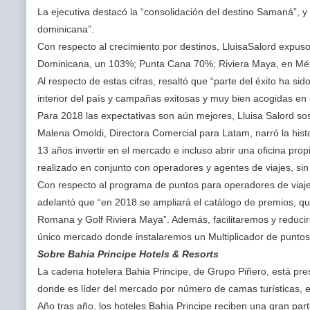
La ejecutiva destacó la “consolidación del destino Samaná”, y
dominicana”.
Con respecto al crecimiento por destinos, LluisaSalord expu
Dominicana, un 103%; Punta Cana 70%; Riviera Maya, en Mé
Al respecto de estas cifras, resaltó que “parte del éxito ha si
interior del país y campañas exitosas y muy bien acogidas en
Para 2018 las expectativas son aún mejores, Lluisa Salord so
Malena Omoldi, Directora Comercial para Latam, narró la hist
13 años invertir en el mercado e incluso abrir una oficina pro
realizado en conjunto con operadores y agentes de viajes, sin 
Con respecto al programa de puntos para operadores de viaj
adelantó que “en 2018 se ampliará el catálogo de premios, q
Romana y Golf Riviera Maya”. Además, facilitaremos y reducir
único mercado donde instalaremos un Multiplicador de puntos 
Sobre Bahia Principe Hotels & Resorts
La cadena hotelera Bahia Principe, de Grupo Piñero, está pr
donde es líder del mercado por número de camas turísticas, 
Año tras año, los hoteles Bahia Principe reciben una gran par