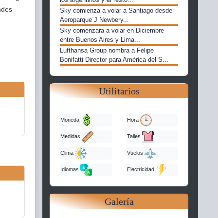
ndes
Sky comienza a volar a Santiago desde
Aeroparque J Newbery...
Sky comenzara a volar en Diciembre
entre Buenos Aires y Lima...
Lufthansa Group nombra a Felipe
Bonifatti Director para América del S...
Utilitarios
Moneda
Hora
Medidas
Talles
Clima
Vuelos
Idiomas
Electricidad
Galería