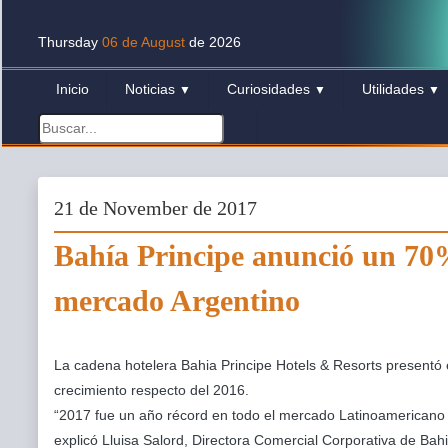
Thursday
06 de August
de 2026
Inicio
Noticias
Curiosidades
Utilidades
▼
▼
▼
21 de November de 2017
Bahía Principe anunció un 70%
mercado Argentino
La cadena hotelera Bahia Principe Hotels & Resorts presentó
crecimiento respecto del 2016.
“2017 fue un año récord en todo el mercado Latinoamericano 
explicó Lluisa Salord, Directora Comercial Corporativa de Bahi