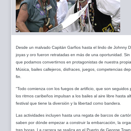
Desde un malvado Capitán Garfios hasta el lindo de Johnny D
joyas y oro fueron retratadas en más de una oportunidad. S
que podamos convertirnos en protagonistas de nuestra propia h
Música, bailes callejeros, disfraces, juegos, competencias dep
fin.
“Todo comienza con los fuegos de artificio, que son seguidos p
los ritmos caribeños impulsan a los bailes al aire libre hast
festival que tiene la diversión y la libertad como bandera.
Las actividades incluyen hasta una regata de barcos de cart
saben por dónde empezar a construir la embarcación, la org
tres horas. La carrera se realiza en el Puerto de George Town 