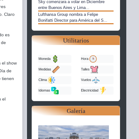
Sky comenzara a volar en Diciembre
res
entre Buenos Aires y Lima...
o. Claro
Lufthansa Group nombra a Felipe
Bonifatti Director para América del S...
do es
Utilitarios
o de
Moneda
Hora
s el show
Medidas
Talles
 Día de
e tienen
Clima
Vuelos
Idiomas
Electricidad
 el
Galería