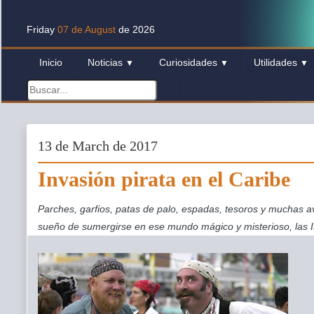
Friday
07 de August
de 2026
Inicio
Noticias
Curiosidades
Utilidades
▼
▼
▼
13 de March de 2017
Invasión pirata en el Caribe
Parches, garfios, patas de palo, espadas, tesoros y muchas a
sueño de sumergirse en ese mundo mágico y misterioso, las I