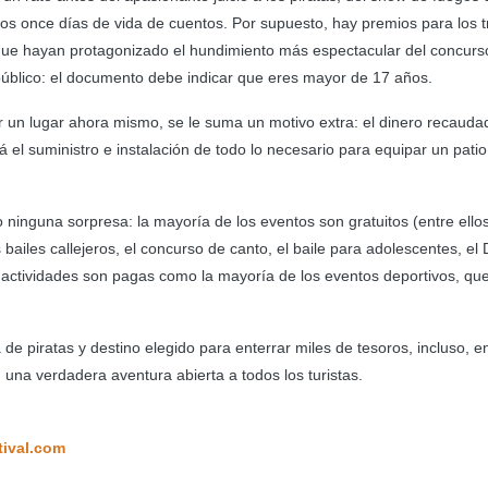
an los once días de vida de cuentos. Por supuesto, hay premios para los t
 que hayan protagonizado el hundimiento más espectacular del concurs
 público: el documento debe indicar que eres mayor de 17 años.
var un lugar ahora mismo, se le suma un motivo extra: el dinero recauda
á el suministro e instalación de todo lo necesario para equipar un pati
 ninguna sorpresa: la mayoría de los eventos son gratuitos (entre ello
 los bailes callejeros, el concurso de canto, el baile para adolescentes, el
as actividades son pagas como la mayoría de los eventos deportivos, qu
de piratas y destino elegido para enterrar miles de tesoros, incluso, en
una verdadera aventura abierta a todos los turistas.
tival.com