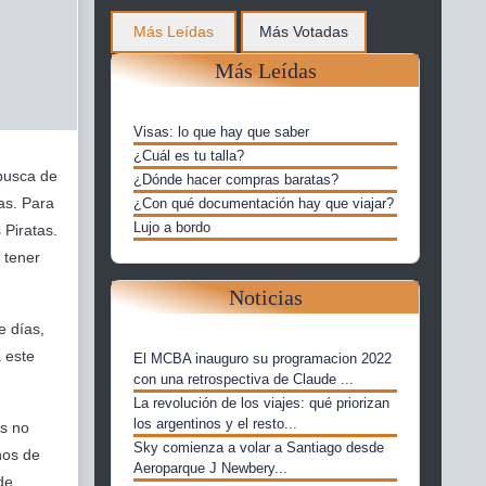
Más Leídas
Más Votadas
Más Leídas
Visas: lo que hay que saber
¿Cuál es tu talla?
busca de
¿Dónde hacer compras baratas?
as. Para
¿Con qué documentación hay que viajar?
Lujo a bordo
 Piratas.
 tener
Noticias
e días,
a este
El MCBA inauguro su programacion 2022
con una retrospectiva de Claude ...
La revolución de los viajes: qué priorizan
los argentinos y el resto...
es no
Sky comienza a volar a Santiago desde
nos de
Aeroparque J Newbery...
de