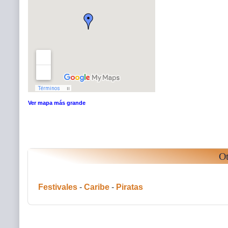
Ver mapa más grande
Ot
Festivales
-
Caribe
-
Piratas