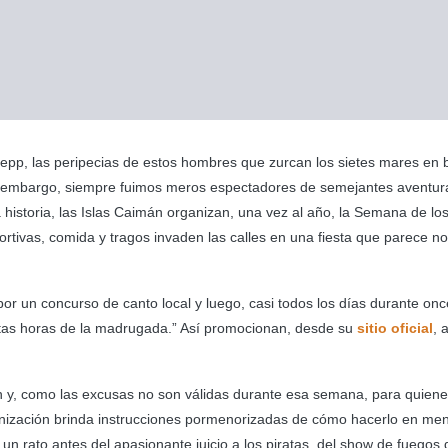
epp, las peripecias de estos hombres que zurcan los sietes mares en 
in embargo, siempre fuimos meros espectadores de semejantes aventur
istoria, las Islas Caimán organizan, una vez al año, la Semana de los
ortivas, comida y tragos invaden las calles en una fiesta que parece no
or un concurso de canto local y luego, casi todos los días durante onc
a altas horas de la madrugada.” Así promocionan, desde su
sitio oficial
, 
ón y, como las excusas no son válidas durante esa semana, para quien
anización brinda instrucciones pormenorizadas de cómo hacerlo en me
un rato antes del apasionante juicio a los piratas, del show de fuegos 