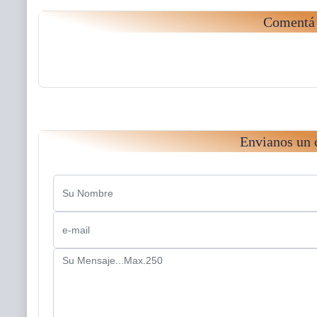
Comentá 
Envianos un 