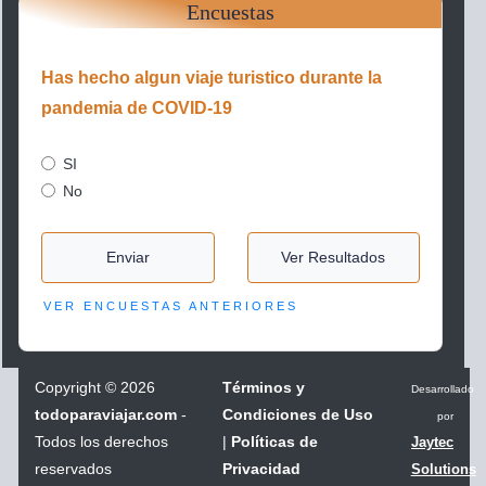
Encuestas
Has hecho algun viaje turistico durante la
pandemia de COVID-19
SI
No
Enviar
Ver Resultados
VER ENCUESTAS ANTERIORES
Copyright
©
2026
Términos y
Desarrollado
todoparaviajar.com
-
Condiciones de Uso
por
Todos los derechos
|
Políticas de
Jaytec
reservados
Privacidad
Solutions