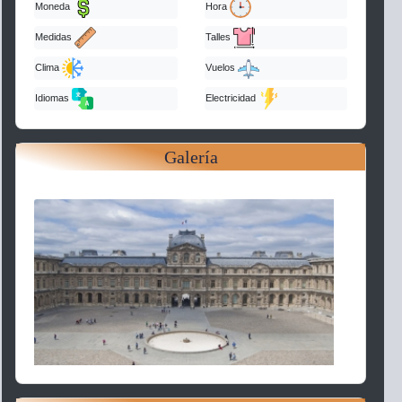
Moneda
Hora
Medidas
Talles
Clima
Vuelos
Idiomas
Electricidad
Galería