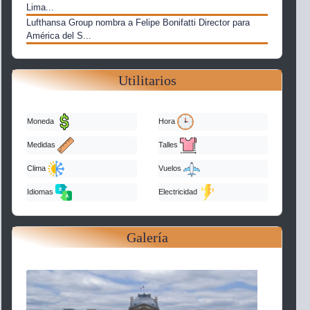
Lima...
Lufthansa Group nombra a Felipe Bonifatti Director para
América del S...
Utilitarios
Moneda
Hora
Medidas
Talles
Clima
Vuelos
Idiomas
Electricidad
Galería