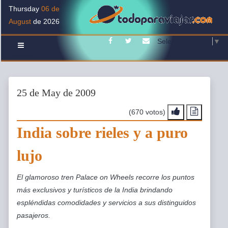
Thursday
06 de
August
de 2026
Facebook
Twitter
Contacto
Select Language
▼
25 de May de 2009
(670 votos)
India sobre rieles y a puro
lujo
El glamoroso tren Palace on Wheels recorre los puntos
más exclusivos y turísticos de la India brindando
espléndidas comodidades y servicios a sus distinguidos
pasajeros.