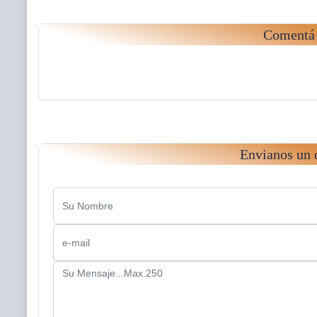
Comentá 
Envianos un 