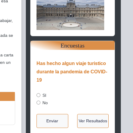
n esa
abajar,
nada se
Encuestas
a carta
 en un
Has hecho algun viaje turistico
durante la pandemia de COVID-
19
SI
No
Enviar
Ver Resultados