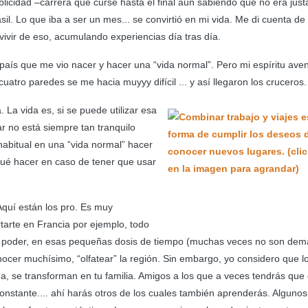
blicidad –carrera que cursé hasta el final aun sabiendo que no era jus
sil. Lo que iba a ser un mes... se convirtió en mi vida. Me di cuenta de
 vivir de eso, acumulando experiencias día tras día.
al país que me vio nacer y hacer una “vida normal”. Pero mi espíritu ave
atro paredes se me hacia muyyy difícil ... y así llegaron los cruceros.
 La vida es, si se puede utilizar esa
r no está siempre tan tranquilo
abitual en una “vida normal” hacer
ué hacer en caso de tener que usar
Aquí están los pro. Es muy
rtarte en Francia por ejemplo, todo
ico poder, en esas pequeñas dosis de tiempo (muchas veces no son de
onocer muchísimo, “olfatear” la región. Sin embargo, yo considero que l
 se transforman en tu familia. Amigos a los que a veces tendrás que 
onstante.... ahí harás otros de los cuales también aprenderás. Algunos