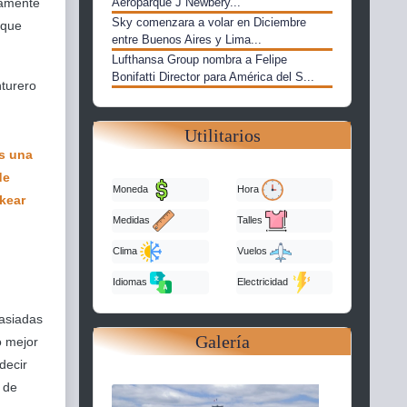
Aeroparque J Newbery...
tamente
Sky comenzara a volar en Diciembre
 que
entre Buenos Aires y Lima...
Lufthansa Group nombra a Felipe
Bonifatti Director para América del S...
nturero
Utilitarios
Moneda
Hora
Medidas
Talles
Clima
Vuelos
Idiomas
Electricidad
masiadas
Galería
o mejor
decir
 de