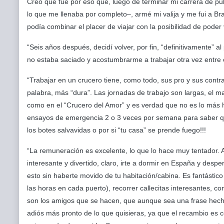
Creo que fue por eso que, luego de terminar mi carrera de pu
lo que me llenaba por completo–, armé mi valija y me fui a Bra
podía combinar el placer de viajar con la posibilidad de poder
“Seis años después, decidí volver, por fin, “definitivamente” 
no estaba saciado y acostumbrarme a trabajar otra vez entre cu
“Trabajar en un crucero tiene, como todo, sus pro y sus contra.
palabra, más “dura”. Las jornadas de trabajo son largas, el ma
como en el “Crucero del Amor” y es verdad que no es lo más h
ensayos de emergencia 2 o 3 veces por semana para saber q
los botes salvavidas o por si “tu casa” se prende fuego!!!
“La remuneración es excelente, lo que lo hace muy tentador. 
interesante y divertido, claro, irte a dormir en España y despe
esto sin haberte movido de tu habitación/cabina. Es fantást
las horas en cada puerto), recorrer callecitas interesantes, c
son los amigos que se hacen, que aunque sea una frase hecha,
adiós más pronto de lo que quisieras, ya que el recambio es c