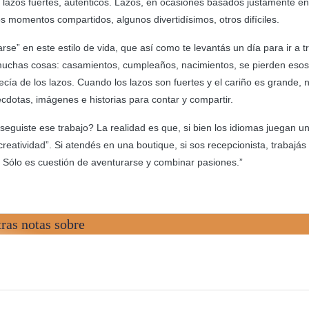
 lazos fuertes, auténticos. Lazos, en ocasiones basados justamente e
s momentos compartidos, algunos divertidísimos, otros difíciles.
e” en este estilo de vida, que así como te levantás un día para ir a tr
 muchas cosas: casamientos, cumpleaños, nacimientos, se pierden esos
cía de los lazos. Cuando los lazos son fuertes y el cariño es grande, 
nécdotas, imágenes e historias para contar y compartir.
uiste ese trabajo? La realidad es que, si bien los idiomas juegan un
“creatividad”. Si atendés en una boutique, si sos recepcionista, trabajás
? Sólo es cuestión de aventurarse y combinar pasiones.”
ras notas sobre