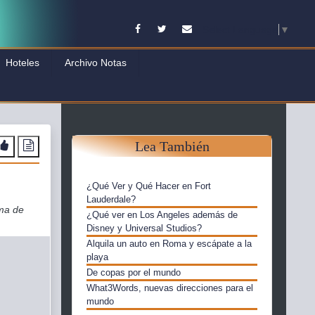
Facebook
Twitter
Contacto
Select Language
▼
Hoteles
Archivo Notas
Lea También
¿Qué Ver y Qué Hacer en Fort
Lauderdale?
rma de
¿Qué ver en Los Angeles además de
Disney y Universal Studios?
Alquila un auto en Roma y escápate a la
playa
De copas por el mundo
What3Words, nuevas direcciones para el
mundo