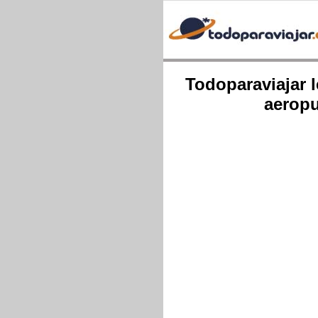
Todoparaviajar l
aeropu