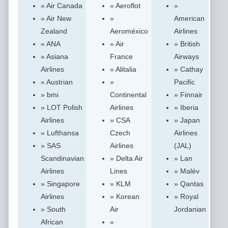
» Air Canada
» Aeroflot
»
» Air New
»
American
Zealand
Aeroméxico
Airlines
» ANA
» Air
» British
» Asiana
France
Airways
Airlines
» Alitalia
» Cathay
» Austrian
»
Pacific
» bmi
Continental
» Finnair
» LOT Polish
Airlines
» Iberia
Airlines
» CSA
» Japan
» Lufthansa
Czech
Airlines
» SAS
Airlines
(JAL)
Scandinavian
» Delta Air
» Lan
Airlines
Lines
» Malév
» Singapore
» KLM
» Qantas
Airlines
» Korean
» Royal
» South
Air
Jordanian
African
»